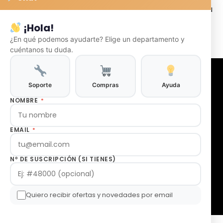
preocuparse por encontrar un minorista cerca de su
ubicación. Al comprar en línea, puede obtener los
¡Hola!
productos directamente desde la comodidad de su
¿En qué podemos ayudarte? Elige un departamento y
hogar.
cuéntanos tu duda.
Soporte
Compras
Ayuda
NOMBRE
*
EMAIL
*
Nº DE SUSCRIPCIÓN (SI TIENES)
Quiero recibir ofertas y novedades por email