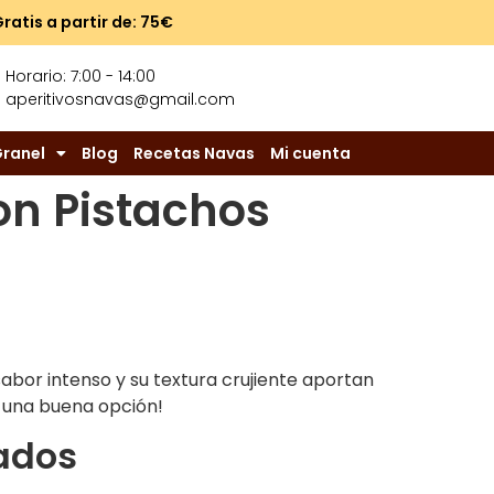
Gratis a partir de: 75€
Horario: 7:00 - 14:00
aperitivosnavas@gmail.com
ranel
Blog
Recetas Navas
Mi cuenta
on Pistachos
abor intenso y su textura crujiente aportan
n una buena opción!
lados