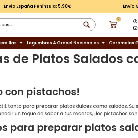
Envío España Península: 5.90€
Envío 
0
emillas
Legumbres A Granel Nacionales
Caramelos G
as de Platos Salados c
o con pistachos!
il, tanto para preparar platos dulces como salados. Su s
añadir un toque de sabor a tus recetas, ¡los pistachos so
s para preparar platos sa