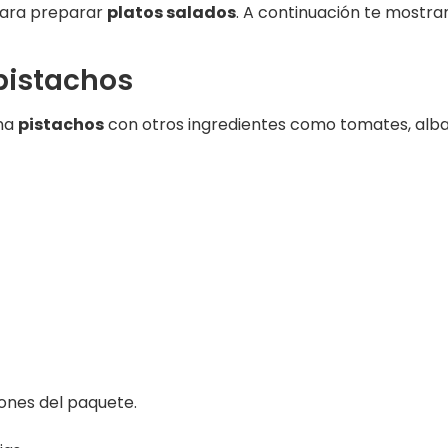
para preparar
platos salados
. A continuación te mostr
pistachos
ina
pistachos
con otros ingredientes como tomates, albah
iones del paquete.